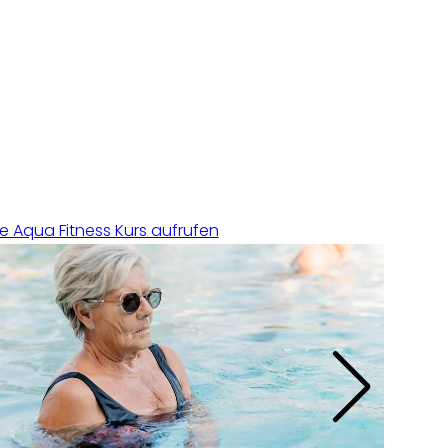
te Aqua Fitness Kurs aufrufen
Seite
aufru