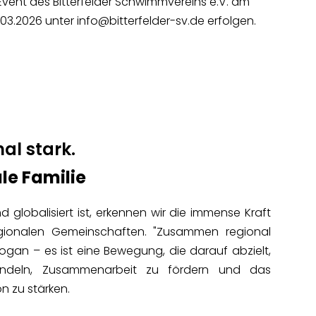
-Event des Bitterfelder Schwimmvereins e.V. am
3.2026 unter info@bitterfelder-sv.de erfolgen.
:
l stark.
e Familie
d globalisiert ist, erkennen wir die immense Kraft
gionalen Gemeinschaften. "Zusammen regional
Slogan – es ist eine Bewegung, die darauf abzielt,
ündeln, Zusammenarbeit zu fördern und das
n zu stärken.